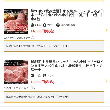
輝2H食べ飲み放題】すき焼きorしゃぶしゃぶ日
本三大和牛食べ比べ◆松阪牛・神戸牛・近江牛
◆&他
24品
2名
～
飲み放題あり
14,300円
(税込)
このコースで使えるクーポン
記念日等に◆記憶や思い出に残るメッセージプレート◆
極SET すき焼きorしゃぶしゃぶ◆極上サーロイ
ン日本三大和牛食べ比べ◆松阪牛・神戸牛・近
江牛◆
この店舗情報をシェアする
25品
2名
～
13,000円
(税込)
コース | 銀座しゃぶ輝 銀座駅前店 完全個室 黒毛和牛しゃ
このコースで使えるクーポン
ぶしゃぶ・すき焼き専門店
記念日等に◆記憶や思い出に残るメッセージプレート◆
東京都中央区銀座５－９－５ チアーズ銀座８F
https://ginza-shabuki-ginzaekimae.owst.jp/courses