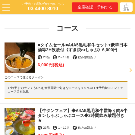
ご予約・お問い合わせはこちら
空席確認・予約する
03-4400-8010
送る
コース
■タイムセール■A4A5黒毛和牛セット+豪華日本
酒等2H飲放付《すき焼orしゃぶ》6,000円
23品
2
～
16名
飲み放題あり
6,000円
(税込)
このコースで使えるクーポン
17時半まで(ランチもOK)お食事開始で好きなコースを１０％OFF★予約時コメントで
コース名を記載
【牛タンフェア】◆A4A5黒毛和牛霜降り肉&牛
タンしゃぶしゃぶコース◆2時間飲み放題付き
★
23品
1
～
12名
飲み放題あり