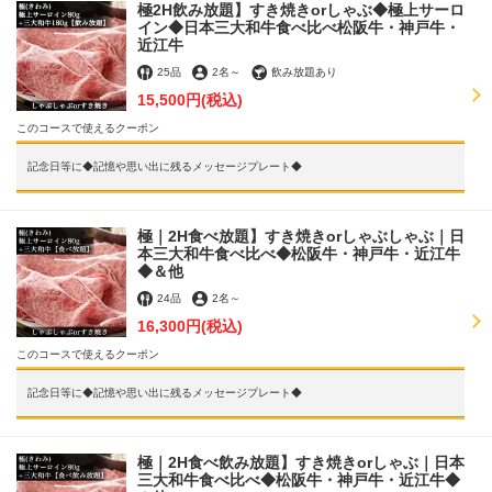
極2H飲み放題】すき焼きorしゃぶ◆極上サーロ
お店情報をコピー
イン◆日本三大和牛食べ比べ松阪牛・神戸牛・
近江牛
25品
2名
～
飲み放題あり
15,500円
(税込)
このコースで使えるクーポン
記念日等に◆記憶や思い出に残るメッセージプレート◆
閉じる
極｜2H食べ放題】すき焼きorしゃぶしゃぶ｜日
本三大和牛食べ比べ◆松阪牛・神戸牛・近江牛
◆＆他
24品
2名
～
16,300円
(税込)
このコースで使えるクーポン
記念日等に◆記憶や思い出に残るメッセージプレート◆
極｜2H食べ飲み放題】すき焼きorしゃぶ｜日本
三大和牛食べ比べ◆松阪牛・神戸牛・近江牛◆