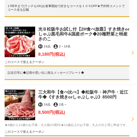
17時半まで(ランチもOK)お食事開始で好きなコースを１０％OFF★予約時コメントで
コース名を記載
光Ｂ松阪牛お試し付【2H食べ放題】すき焼きor
しゃぶ黒毛和牛&国産ポーク◆20種野菜と特産
きのこ
24品
2
～
16名
8,180円
(税込)
このコースで使えるクーポン
記念日等に◆記憶や思い出に残るメッセージプレート◆
三大和牛【食べ比べ】◆松阪牛・神戸牛・近江
牛◆《すき焼きorしゃぶしゃぶ》8500円
24品
2名
～
8,500円
(税込)
★4歳から11歳のお子様：大人様の3割引★12歳以上のお子様：大人の方と同じ料金です。
このコースで使えるクーポン