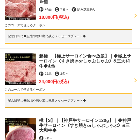
＆他
24品
2名
～
飲み放題あり
18,800円
(税込)
このコースで使えるクーポン
記念日等に◆記憶や思い出に残るメッセージプレート◆
超極｜【極上サーロイン食べ放題】｜◆極上サ
ーロイン《すき焼きorしゃぶしゃぶ》&三大和
牛◆&他
22品
2名
～
24,000円
(税込)
このコースで使えるクーポン
記念日等に◆記憶や思い出に残るメッセージプレート◆
極【S】｜【神戸牛サーロイン120g】｜◆神戸
牛サーロイン《すき焼きorしゃぶしゃぶ》&三
大和牛◆
2名
～