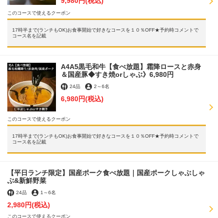
9,980円
(税込)
このコースで使えるクーポン
17時半まで(ランチもOK)お食事開始で好きなコースを１０％OFF★予約時コメントで
コース名を記載
A4A5黒毛和牛【食べ放題】霜降ロースと赤身
＆国産豚◆すき焼orしゃぶ》6,980円
24品
2
～
6名
6,980円
(税込)
このコースで使えるクーポン
17時半まで(ランチもOK)お食事開始で好きなコースを１０％OFF★予約時コメントで
コース名を記載
【平日ランチ限定】国産ポーク食べ放題｜国産ポークしゃぶしゃ
ぶ&新鮮野菜
24品
1
～
6名
2,980円
(税込)
このコースで使えるクーポン