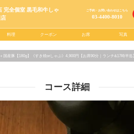
店 完全個室 黒毛和牛しゃ
ご予約・お問い合わせはこちら
03-4400-8010
門店
料理
クーポン
お席
写真
】＋国産豚【180g】《すき焼orしゃぶ》4,900円【お席90分｜ランチ&17時半迄
コース詳細