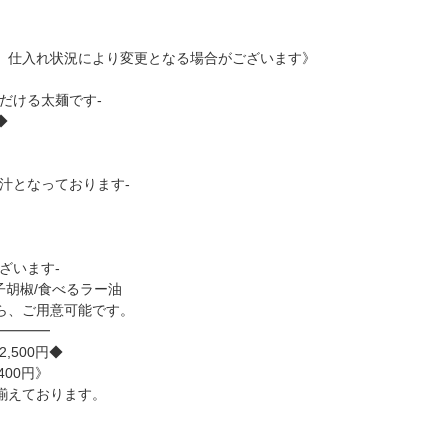
仕入れ状況により変更となる場合がございます》
だける太麺です-
◆
汁となっております-
ざいます-
子胡椒/食べるラー油
ら、ご用意可能です。
━━━━
,500円◆
400円》
揃えております。