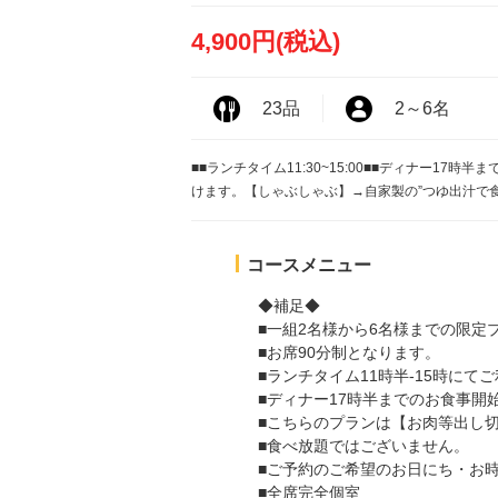
4,900円
(税込)
23品
2
～
6名
■■ランチタイム11:30~15:00■■ディナー1
けます。【しゃぶしゃぶ】→自家製の”つゆ出汁で
コースメニュー
◆補足◆
■一組2名様から6名様までの限定
■お席90分制となります。
■ランチタイム11時半-15時にて
■ディナー17時半までのお食事開
■こちらのプランは【お肉等出し
■食べ放題ではございません。
■ご予約のご希望のお日にち・お
■全席完全個室