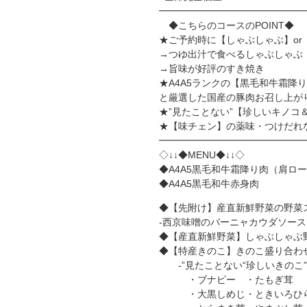
━━━━━━━━━━━━━━━
◆こちらのコースのPOINT◆
★ご予約時に【しゃぶしゃぶ】o
→つゆ出汁で食べるしゃぶしゃぶ
→旨味が好評のすき焼き
★A4A5ランクの【黒毛和牛霜降
と厳選した国産の豚肉お召し上が
★”見たことない”【珍しいキノ
★【味チェン】の薬味・つけだれ
━━━━━━━━━━━━━━━
◇↓↓◆MENU◆↓↓◇
◆A4A5黒毛和牛霜降り肉（肩ロ
◆A4A5黒毛和牛赤身肉
◆【先附け】産直新鮮野菜の野菜
-西京味噌のバーニャカウダソース
◆【産直新鮮野菜】しゃぶしゃぶ
◆【特産きのこ】きのこ盛り合わ
-”見たことない“珍しいきのこ”
・ブナピー ・たもぎ茸
・大黒しめじ・ときいろひ