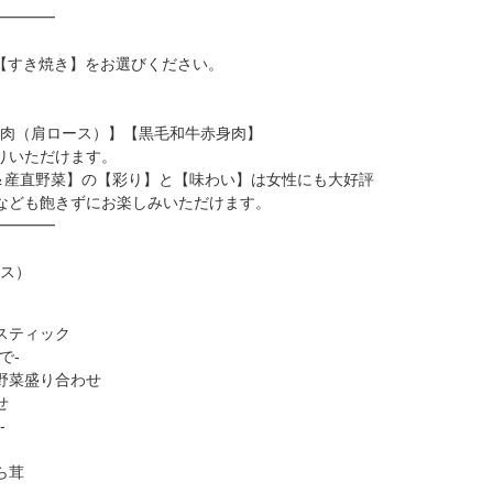
━━━━
r【すき焼き】をお選びください。
り肉（肩ロース）】【黒毛和牛赤身肉】
りいただけます。
コ＆産直野菜】の【彩り】と【味わい】は女性にも大好評
なども飽きずにお楽しみいただけます。
━━━━
ース）
スティック
で-
野菜盛り合わせ
せ
-
ら茸