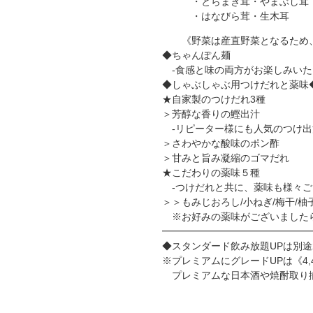
・とらまき茸・やまぶし茸
・はなびら茸・生木耳
《野菜は産直野菜となるため、
◆ちゃんぽん麺
-食感と味の両方がお楽しみいた
◆しゃぶしゃぶ用つけだれと薬味
★自家製のつけだれ3種
＞芳醇な香りの鰹出汁
-リピーター様にも人気のつけ出
＞さわやかな酸味のポン酢
＞甘みと旨み凝縮のゴマだれ
★こだわりの薬味５種
-つけだれと共に、薬味も様々ご
＞＞もみじおろし/小ねぎ/梅干/柚
※お好みの薬味がございました
━━━━━━━━━━━━━━━
◆スタンダード飲み放題UPは別途2
※プレミアムにグレードUPは《4,
プレミアムな日本酒や焼酎取り