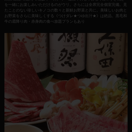
を一緒にお楽しみいただけるのがウリ。さらには全席完全個室完備。見
たことのない珍しいキノコの数々と新鮮お野菜と共に。美味しいお肉と
お野菜をさらに美味しくする《つけダレ★つゆ出汁★》は絶品。黒毛和
牛の霜降り肉・赤身肉の食べ放題プランもあり