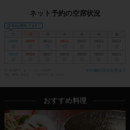
ネット予約の空席状況
◎
本日お席空いてます！
土
日
月
火
水
木
金
08/08
08/09
08/10
08/11
08/12
08/13
08/14
◎
◎
◎
◎
◎
◎
◎
08/15
08/16
08/17
08/18
08/19
08/20
08/21
◎
◎
◎
◎
◎
◎
◎
その他の日付を見る
◎
即予約可
□
リクエスト予約可
TEL
要問い合わせ
×
予約不可
休
定休日
おすすめ料理