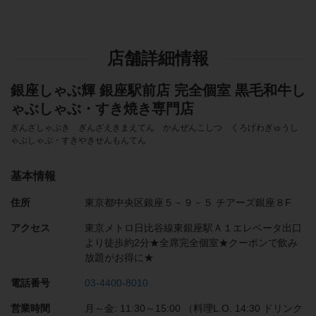
店舗詳細情報
銀座しゃぶ輝 銀座駅前店 完全個室 黒毛和牛し
ゃぶしゃぶ・すき焼き専門店
ぎんざしゃぶき ぎんざえきまえてん かんぜんこしつ くろげわぎゅうし
ゃぶしゃぶ・すきやきせんもんてん
基本情報
住所
東京都中央区銀座５－９－５ チアーズ銀座８F
アクセス
東京メトロ日比谷線東銀座駅Ａ１エレベータ出口
より徒歩約2分★全席完全個室★クーポンで飲み
放題がお得に★
電話番号
03-4400-8010
営業時間
月～金: 11:30～15:00 （料理L.O. 14:30 ドリンク