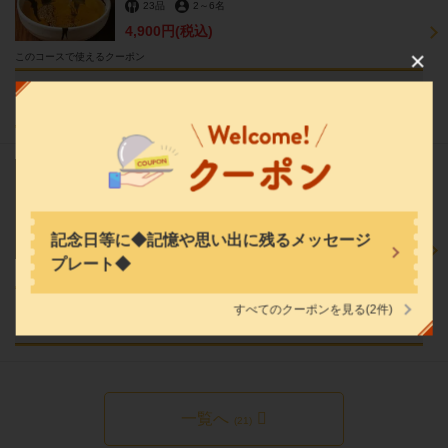
23品
2
～
6名
4,900円
(税込)
この店舗情報をシェアする
このコースで使えるクーポン
17時半まで(ランチもOK)お食事開始で好きなコースを１０％OFF★予約時コメントで
銀座しゃぶ輝 銀座駅前店 完全個室 黒毛和牛しゃぶしゃ
コース名を記載
ぶ・すき焼き専門店
東京都中央区銀座５－９－５ チアーズ銀座８F
https://ginza-shabuki-ginzaekimae.owst.jp/
17時半まで(ランチもOK)お食事開始で好きな
コースを１０％OFF★予約時コメントでコース
名を記載
お店情報をコピー
2
～
32名
飲み放題あり
記念日等に◆記憶や思い出に残るメッセージ
0円
(税込)
プレート◆
このコースで使えるクーポン
すべてのクーポンを見る
(2件)
17時半まで(ランチもOK)お食事開始で好きなコースを１０％OFF★予約時コメントで
コース名を記載
閉じる
一覧へ
(21)