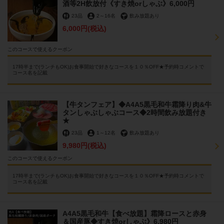
酒等2H飲放付《すき焼orしゃぶ》6,000円
23品
2
～
16名
飲み放題あり
6,000円
(税込)
このコースで使えるクーポン
17時半まで(ランチもOK)お食事開始で好きなコースを１０％OFF★予約時コメントで
コース名を記載
【牛タンフェア】◆A4A5黒毛和牛霜降り肉&牛
タンしゃぶしゃぶコース◆2時間飲み放題付き
★
23品
1
～
12名
飲み放題あり
9,980円
(税込)
このコースで使えるクーポン
17時半まで(ランチもOK)お食事開始で好きなコースを１０％OFF★予約時コメントで
コース名を記載
A4A5黒毛和牛【食べ放題】霜降ロースと赤身
＆国産豚◆すき焼orしゃぶ》6,980円