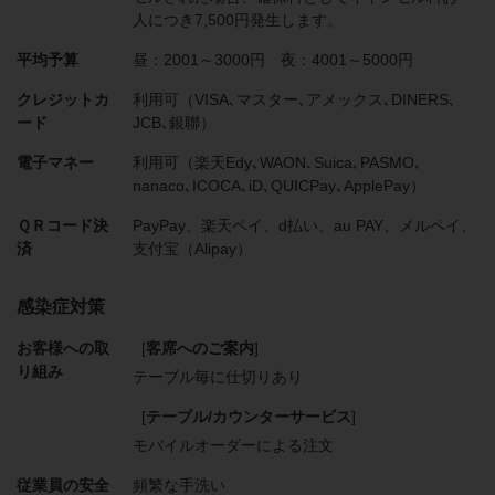
人につき7,500円発生します。
平均予算
昼：2001～3000円 夜：4001～5000円
クレジットカ
利用可（VISA､マスター､アメックス､DINERS､
ード
JCB､銀聯）
電子マネー
利用可（楽天Edy､WAON､Suica､PASMO､
nanaco､ICOCA､iD､QUICPay､ApplePay）
ＱＲコード決
PayPay、楽天ペイ、d払い、au PAY、メルペイ、
済
支付宝（Alipay）
感染症対策
お客様への取
[
客席へのご案内
]
り組み
テーブル毎に仕切りあり
[
テーブル/カウンターサービス
]
モバイルオーダーによる注文
従業員の安全
頻繁な手洗い