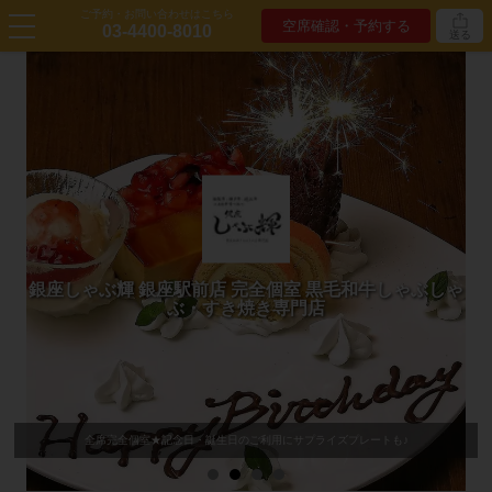
ご予約・お問い合わせはこちら
空席確認・予約する
03-4400-8010
送る
銀座しゃぶ輝 銀座駅前店 完全個室 黒毛和牛しゃぶしゃ
ぶ・すき焼き専門店
全席完全個室★記念日・誕生日のご利用にサプライズプレートも♪