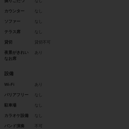
掘りごたつ
なし
カウンター
なし
ソファー
なし
テラス席
なし
貸切
貸切不可
夜景がきれい
あり
なお席
設備
Wi-Fi
あり
バリアフリー
なし
駐車場
なし
カラオケ設備
なし
バンド演奏
不可