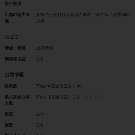
衛生管理
店舗の衛生管
多数の人が触れる箇所の消毒
備品/卓上設置物の
理
消毒
たばこ
禁煙・喫煙
全席禁煙
喫煙専用室
なし
お席情報
総席数
70席(★完全個室あり★)
最大宴会収容
30人(【完全個室】ございます。)
人数
個室
あり
座敷
なし