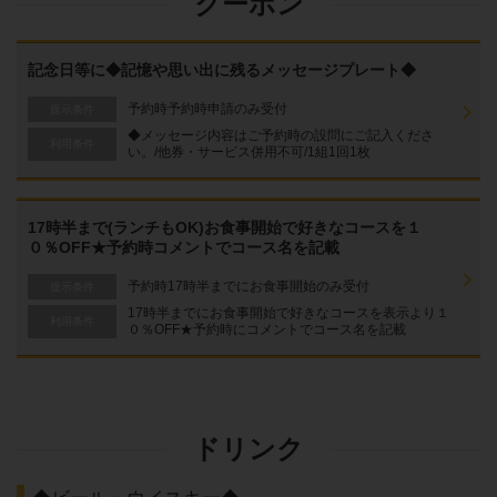
クーポン
記念日等に◆記憶や思い出に残るメッセージプレート◆
予約時予約時申請のみ受付
提示条件
◆メッセージ内容はご予約時の設問にご記入くださ
利用条件
い。/他券・サービス併用不可/1組1回1枚
17時半まで(ランチもOK)お食事開始で好きなコースを１
０％OFF★予約時コメントでコース名を記載
予約時17時半までにお食事開始のみ受付
提示条件
17時半までにお食事開始で好きなコースを表示より１
利用条件
０％OFF★予約時にコメントでコース名を記載
ドリンク