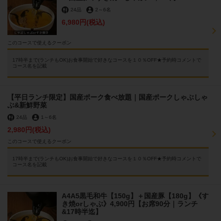
24品
2
～
6名
6,980円
(税込)
このコースで使えるクーポン
17時半まで(ランチもOK)お食事開始で好きなコースを１０％OFF★予約時コメントで
コース名を記載
【平日ランチ限定】国産ポーク食べ放題｜国産ポークしゃぶしゃ
ぶ&新鮮野菜
24品
1
～
6名
2,980円
(税込)
このコースで使えるクーポン
17時半まで(ランチもOK)お食事開始で好きなコースを１０％OFF★予約時コメントで
コース名を記載
A4A5黒毛和牛【150g】＋国産豚【180g】《す
き焼orしゃぶ》4,900円【お席90分｜ランチ
&17時半迄】