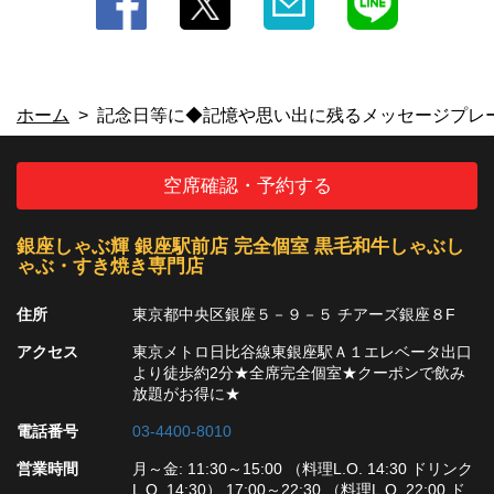
ホーム
記念日等に◆記憶や思い出に残るメッセージプレ
空席確認・予約する
銀座しゃぶ輝 銀座駅前店 完全個室 黒毛和牛しゃぶし
ゃぶ・すき焼き専門店
住所
東京都中央区銀座５－９－５ チアーズ銀座８F
アクセス
東京メトロ日比谷線東銀座駅Ａ１エレベータ出口
より徒歩約2分★全席完全個室★クーポンで飲み
放題がお得に★
電話番号
03-4400-8010
営業時間
月～金: 11:30～15:00 （料理L.O. 14:30 ドリンク
L.O. 14:30） 17:00～22:30 （料理L.O. 22:00 ド