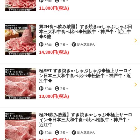
24品
2名
～
11,800円
(税込)
輝2H食べ飲み放題】すき焼きorしゃぶしゃぶ日
本三大和牛食べ比べ◆松阪牛・神戸牛・近江牛
◆&他
24品
2名
～
飲み放題あり
14,300円
(税込)
極SET すき焼きorしゃぶしゃぶ◆極上サーロイ
ン日本三大和牛食べ比べ◆松阪牛・神戸牛・近
江牛◆
25品
2名
～
13,000円
(税込)
極2H飲み放題】すき焼きorしゃぶ◆極上サーロ
イン◆日本三大和牛食べ比べ松阪牛・神戸牛・
近江牛
25品
2名
～
飲み放題あり