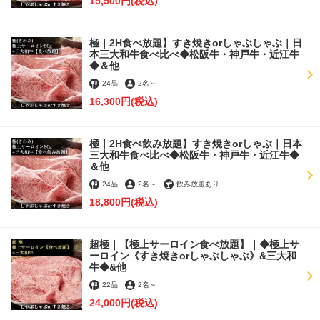
15,500円
(税込)
極｜2H食べ放題】すき焼きorしゃぶしゃぶ｜日
本三大和牛食べ比べ◆松阪牛・神戸牛・近江牛
◆＆他
24品
2名
～
16,300円
(税込)
極｜2H食べ飲み放題】すき焼きorしゃぶ｜日本
この店舗情報をシェアする
三大和牛食べ比べ◆松阪牛・神戸牛・近江牛◆
＆他
記念日等に◆記憶や思い出に残るメッセージプレート◆ |
24品
2名
～
飲み放題あり
銀座しゃぶ輝 銀座駅前店 完全個室 黒毛和牛しゃぶしゃ
18,800円
(税込)
ぶ・すき焼き専門店
東京都中央区銀座５－９－５ チアーズ銀座８F
超極｜【極上サーロイン食べ放題】｜◆極上サ
https://ginza-shabuki-ginzaekimae.owst.jp/coupons/181711087
ーロイン《すき焼きorしゃぶしゃぶ》&三大和
牛◆&他
お店情報をコピー
22品
2名
～
24,000円
(税込)