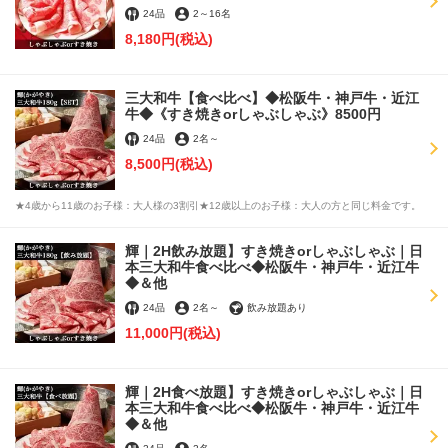
24品
2
～
16名
8,180円
(税込)
三大和牛【食べ比べ】◆松阪牛・神戸牛・近江
牛◆《すき焼きorしゃぶしゃぶ》8500円
24品
2名
～
8,500円
(税込)
★4歳から11歳のお子様：大人様の3割引★12歳以上のお子様：大人の方と同じ料金です。
輝｜2H飲み放題】すき焼きorしゃぶしゃぶ｜日
本三大和牛食べ比べ◆松阪牛・神戸牛・近江牛
◆＆他
24品
2名
～
飲み放題あり
11,000円
(税込)
輝｜2H食べ放題】すき焼きorしゃぶしゃぶ｜日
本三大和牛食べ比べ◆松阪牛・神戸牛・近江牛
◆＆他