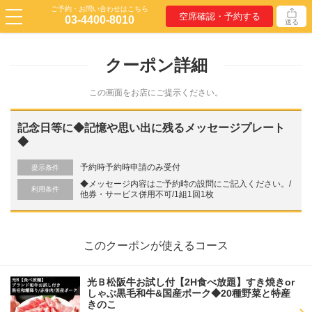
ご予約・お問い合わせはこちら
空席確認・予約する
03-4400-8010
送る
クーポン詳細
この画面をお店にご提示ください。
記念日等に◆記憶や思い出に残るメッセージプレート
◆
予約時予約時申請のみ受付
提示条件
◆メッセージ内容はご予約時の設問にご記入ください。/
利用条件
他券・サービス併用不可/1組1回1枚
このクーポンが使えるコース
光Ｂ松阪牛お試し付【2H食べ放題】すき焼きor
しゃぶ黒毛和牛&国産ポーク◆20種野菜と特産
きのこ