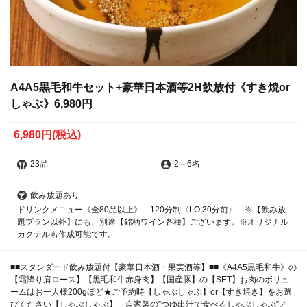
A4A5黒毛和牛セット+豪華日本酒等2H飲放付《すき焼or
しゃぶ》6,980円
6,980円
(税込)
23品
2
～
6名
飲み放題あり
ドリンクメニュー《全80品以上》 120分制〈LO,30分前〉 ※【飲み放
題プラン以外】にも、別途【銘柄ワイン各種】ございます。※オリジナル
カクテルも作成可能です。
■■スタンダード飲み放題付【豪華日本酒・果実酒等】■■《A4A5黒毛和牛》の
【霜降り肩ロース】【黒毛和牛赤身肉】【国産豚】の【SET】お肉のボリュ
ームはお一人様200gほど★ご予約時【しゃぶしゃぶ】or【すき焼き】をお選
びください【しゃぶしゃぶ】→自家製の”つゆ出汁で食べるしゃぶしゃぶ”／