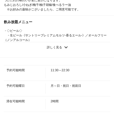
つけだれの味わいが更に豊かになります。
もみじおろし/小ねぎ/梅干/柚子胡椒/食べるラー油
※お好みの薬味がございましたら、ご用意可能です。
飲み放題メニュー
・◇ビール◇
閉じる
・生ビール《サントリープレミアムモルツ-香るエール-》／オールフリー
（ノンアルコール）
・★日本酒★
詳しく見る
・◆日高見 純米吟醸 弥助◆久保田 千寿◆〆張鶴「雪」特別本醸造◆紀
土 KID 純米酒◆くどき上手 赤ばくれん 吟醸超辛口◆鳳凰美田 純米大吟醸
山田錦◆獺祭 磨き50度 純米大吟醸◆酔鯨 純米大吟醸 兵庫山田錦◆澪
スパークリング◆
・★ウイスキー《銘柄・割り方各種アリ》★
予約可能時間
11:30～22:30
・◆角◆ワールドウイスキー 碧 Ao◆メイカーズマーク◆バランタイン フ
ァイネスト（※ロック・水割り・ソーダ割りからお選びください。）
・★ハイボール★
・角ハイボール／ワールドウイスキー 碧 Aoハイボール／コーラハイボー
予約可能曜日
月～日・祝日・祝前日
ル／ジンジャーハイボール／スコッチハイボール／メイカーズマークハイボ
ール
・★焼酎★
滞在可能時間
2時間
・◇芋焼酎◇◆伊佐美◆きろく◆富乃宝山◆やまねこ◆赤兎馬◆◇麦焼酎
◇◆中々◆兼八◆◇米焼酎◇◆鳥飼◆
・◇ワイン◇