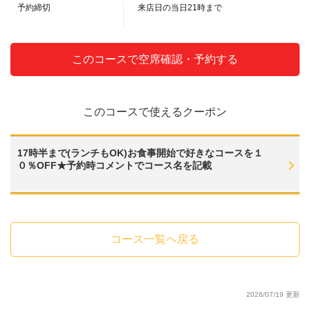
予約締切
来店日の当日21時まで
・◆スパークリングワイン◆グラスワイン 赤◆グラスワイン 白◆※別途追
加料金で【銘柄ボトルワイン】もございます。
・◇梅酒・果実酒《女性にも人気》◇
・◆完熟梅酒◆あらごし梅酒◆あらごしみかん酒◆あらごしもも酒◆あら
このコースで空席確認・予約する
ごしりんご酒◆鳳凰美田ゆず酒◆にごり果実ぶどう酒（※ロック・水割り・
ソーダ割りからお選びください。）
・◇サワー・酎ハイ◇
・◆チューハイ◆レモンサワー◆柚子蜜サワー◆本日の美酢サワー◆ウー
ロンハイ◆緑茶ハイ◆ジャスミンハイ
このコースで使えるクーポン
・◇カクテル◇
・◆ROKU GIN（ジャパニーズ クラフトジン）◆【ROKUGINソーダ／
ROKUGINバック】◆カシス◆【カシスオレンジ／カシスグレープ／カシスウ
17時半まで(ランチもOK)お食事開始で好きなコースを１
ーロン／カシスソーダ】 ◆ピーチ◆【ピーチオレンジ／ピーチグレープ／
０％OFF★予約時コメントでコース名を記載
ピーチウーロン／ピーチソーダ】
・◇カクテル◇
・◆カシス◆【カシスオレンジ／カシスグレープ／カシスウーロン／カシ
スソーダ】 ◆ピーチ◆【ピーチオレンジ／ピーチグレープ／ピーチウーロ
ン／ピーチソーダ】 ◆ウォッカ◆【ウォッカソーダ／ウォッカトニック／
スクリュードライバー／ブルドック】
コース一覧へ戻る
・◇ソフトドリンク◇
・◆烏龍茶（HOT or ICE)◆緑茶（特茶）◆ジャスミン茶◆本日の美酢（ソ
ーダ割・水割り）◆オレンジジュース◆グレープフルーツジュース◆パイン
ジュース◆コカコーラ◆ジンジャーエール◆カルピス
2026/07/19 更新