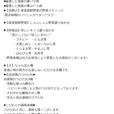
■厳選した国産の豚バラ肉
■厳選した国産の豚ロース肉
■【先附け】産直新鮮野菜の野菜スティック
-西京味噌のバーニャカウダソースで-
■【産直新鮮野菜】しゃぶしゃぶ野菜盛り合わせ
■【特産品】珍しいキノコ盛り合わせ
-”見たことない“珍しいきのこ”-
・ブナピー ・たもぎ茸
・大黒しめじ・ときいろひら茸
・とらまき茸・やまぶし茸
・はなびら茸・生木耳
（野菜各種は仕入れ状況により変更となる場合がございます）
この店舗情報をシェアする
■【〆】ちゃんぽん麺
食感と味の両方がお楽しみいただける太麺です。
■当店自慢のつけだれ■
A4A5黒毛和牛セット+豪華日本酒等2H飲放付《すき焼orし
自家製のつけだれ3種
ゃぶ》6,980円 | 銀座しゃぶ輝 銀座駅前店 完全個室 黒毛和
・芳醇な香りの鰹出汁
牛しゃぶしゃぶ・すき焼き専門店
-リピーター様にも人気のつけ出汁となっております-
・さわやかな酸味のポン酢
東京都中央区銀座５－９－５ チアーズ銀座８F
・甘みと旨み凝縮のゴマだれ
https://ginza-shabuki-ginzaekimae.owst.jp/courses/212790392
■こだわりの薬味各種■
つけだれと共に、薬味も様々ございます。
お店情報をコピー