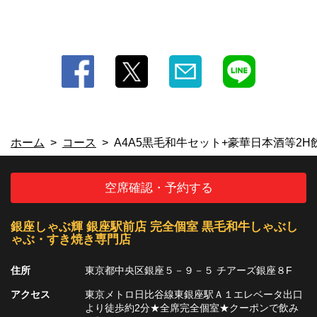
ホーム
コース
A4A5黒毛和牛セット+豪華日本酒等2H飲
空席確認・予約する
銀座しゃぶ輝 銀座駅前店 完全個室 黒毛和牛しゃぶし
ゃぶ・すき焼き専門店
住所
東京都中央区銀座５－９－５ チアーズ銀座８F
アクセス
東京メトロ日比谷線東銀座駅Ａ１エレベータ出口
より徒歩約2分★全席完全個室★クーポンで飲み