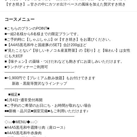
【すき焼き】→甘さの中にカツオ出汁ベースの風味を加えた贅沢すき焼き
コースメニュー
■こちらのプランのPOINT■
■一組2名様から6名様までの限定プランです。
■ご予約時に【しゃぶしゃぶ】or【すき焼き】をお選びください。
■【A4A5黒毛和牛と国産豚のSET】合計200gほど
■”見たことない”【珍しいキノコ＆産直野菜】の【彩り】と【味わい】は女性
にも大好評
■【味チェン】の薬味・つけだれなども飽きずにお楽しみいただけます。
■ランチ/ディナーご利用可
━━━━━━━━━━━━━━━━━━━
■+1,900円で【プレミアム飲み放題】もお付けできます
新政・黒龍等贅沢なラインナップ
━━━━━━━━━━━━━━━━━━━
■補足■
■1月4日~通常受付再開
■ご予約のご希望のお日にち・お時間が取れない場合
■■新橋・品川店■個室完備■もご利用いただけます♪
━━━━━━━━━━━━━━━━━━━
◇↓↓◆MENU◆↓↓◇
■A4A5黒毛和牛霜降り肉（肩ロース）
■A4A5黒毛和牛赤身肉